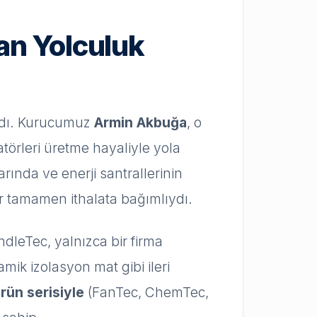
n Yolculuk
ladı. Kurucumuz
Armin Akbuğa
, o
örleri üretme hayaliyle yola
arında ve enerji santrallerinin
ar tamamen ithalata bağımlıydı.
ndleTec, yalnızca bir firma
ik izolasyon mat gibi ileri
ürün serisiyle
(FanTec, ChemTec,