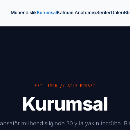
Mühendislik
Kurumsal
Katman Anatomisi
Seriler
Galeri
Bl
EST. 1996 // AİLE MİRASI
Kurumsal
satör mühendisliğinde 30 yıla yakın tecrübe. Bir 