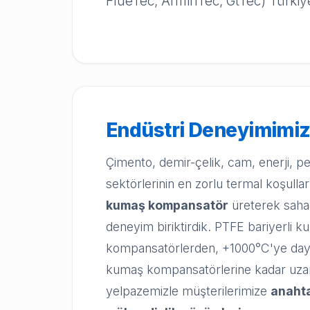
FlueTec, ArminTec, GtTec) Türki
Endüstri Deneyimimi
Çimento, demir-çelik, cam, enerji, p
sektörlerinin en zorlu termal koşulla
kumaş kompansatör
üreterek sahad
deneyim biriktirdik. PTFE bariyerli 
kompansatörlerden, +1000°C'ye dayan
kumaş kompansatörlerine kadar uza
yelpazemizle müşterilerimize
anahta