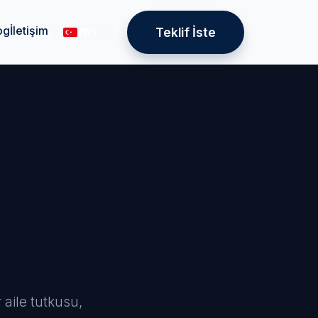
og
İletişim
Teklif İste
TR
aile tutkusu,