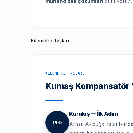
mühendislik çözümleri
sunuyoruz.
Kilometre Taşları
KILOMETRE TAŞLARI
Kumaş Kompansatör 
Kuruluş — İlk Adım
1996
Armin Akbuğa, İstanbul'dak