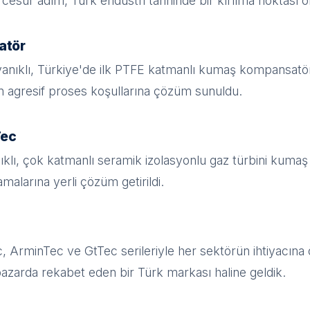
 cesur adım, Türk endüstri tarihinde bir kırılma noktası o
atör
yanıklı, Türkiye'de ilk PTFE katmanlı kumaş kompansatör 
n agresif proses koşullarına çözüm sunuldu.
Tec
klı, çok katmanlı seramik izolasyonlu gaz türbini kumaş ko
malarına yerli çözüm getirildi.
 ArminTec ve GtTec serileriyle her sektörün ihtiyacına
azarda rekabet eden bir Türk markası haline geldik.