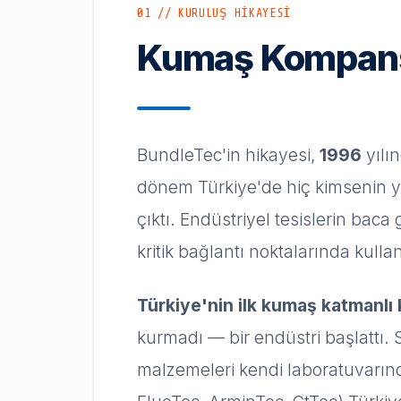
01 // KURULUŞ HİKAYESİ
Kumaş Kompansa
BundleTec'in hikayesi,
1996
yılı
dönem Türkiye'de hiç kimsenin ye
çıktı. Endüstriyel tesislerin baca
kritik bağlantı noktalarında kull
Türkiye'nin ilk kumaş katmanl
kurmadı — bir endüstri başlattı. 
malzemeleri kendi laboratuvarınd