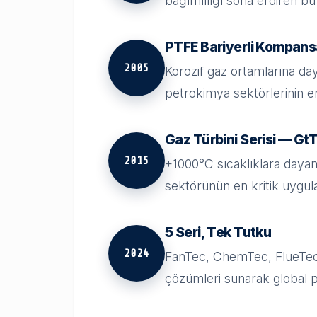
bağımlılığı sona erdiren bu
PTFE Bariyerli Kompans
2005
Korozif gaz ortamlarına da
petrokimya sektörlerinin e
Gaz Türbini Serisi — Gt
2015
+1000°C sıcaklıklara dayanı
sektörünün en kritik uygula
5 Seri, Tek Tutku
2024
FanTec, ChemTec, FlueTec,
çözümleri sunarak global p