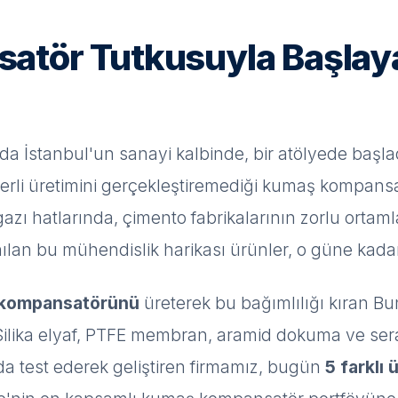
tör Tutkusuyla Başlaya
nda İstanbul'un sanayi kalbinde, bir atölyede baş
rli üretimini gerçekleştiremediği kumaş kompansat
 gazı hatlarında, çimento fabrikalarının zorlu ortaml
anılan bu mühendislik harikası ürünler, o güne kad
ı kompansatörünü
üreterek bu bağımlılığı kıran Bu
Silika elyaf, PTFE membran, aramid dokuma ve seram
a test ederek geliştiren firmamız, bugün
5 farklı 