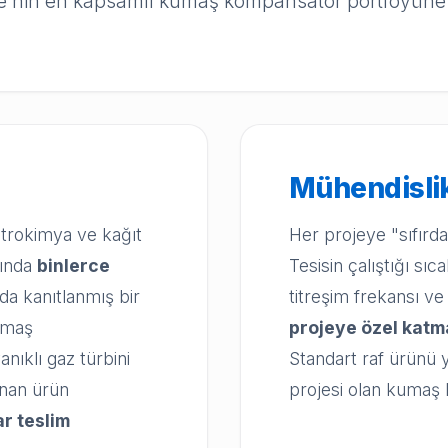
ye'nin en kapsamlı kumaş kompansatör portföyüne
z
Mühendisli
etrokimya ve kağıt
Her projeye "sıfırd
rında
binlerce
Tesisin çalıştığı sı
a kanıtlanmış bir
titreşim frekansı ve
kumaş
projeye özel kat
ıklı gaz türbini
Standart raf ürünü y
nan ürün
projesi olan kumaş 
r teslim