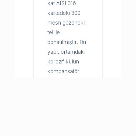
kat AISI 316
kalitedeki 300
mesh gözenekli
tel ile
donatılmıştır. Bu
yapı, ortamdaki
korozif külün
kompansatör
içerisine
dolmasını etkili
bir şekilde
önleyerek,
kompansatörün
işlevselliğini