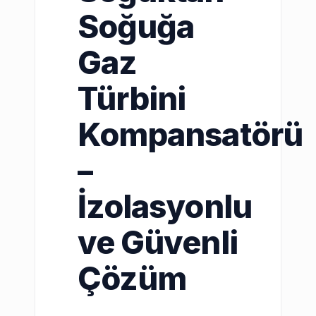
Soğuğa
Gaz
Türbini
Kompansatörü
–
İzolasyonlu
ve Güvenli
Çözüm