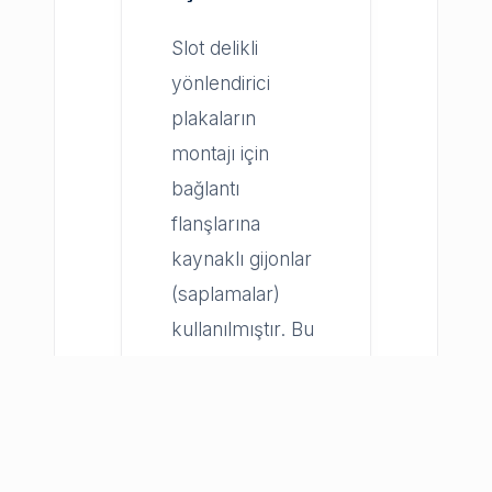
Slot delikli
yönlendirici
plakaların
montajı için
bağlantı
flanşlarına
kaynaklı gijonlar
(saplamalar)
kullanılmıştır. Bu
tasarım, asılı
yönlendirici
plakaların
sıcaklık artışına