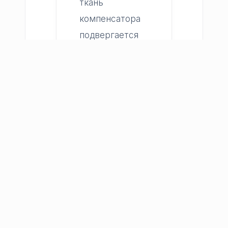
ткань
компенсатора
подвергается
осевому
сжатию/
удлинению и
поперечному
смещению, она
остается вдали
от источника
тепла и
защищена от
термической
усталости. Этот