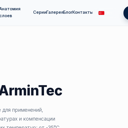
Анатомия
Серии
Галерея
Блог
Контакты
TR
слоев
ArminTec
 для применений,
атурах и компенсации
их температур: от -35°C