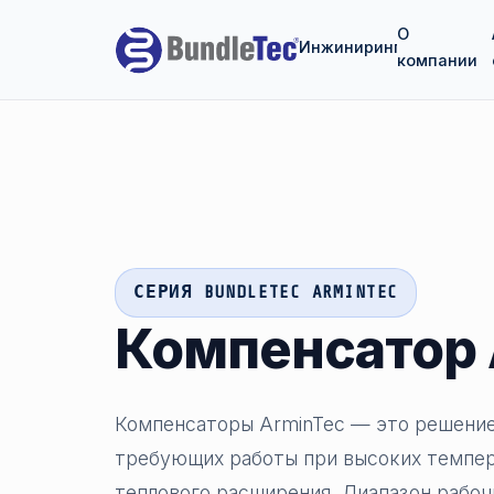
О
Инжиниринг
компании
СЕРИЯ BUNDLETEC ARMINTEC
Компенсатор 
Компенсаторы ArminTec — это решение
требующих работы при высоких темпер
теплового расширения. Диапазон рабоч