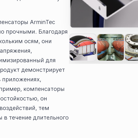
пенсаторы ArminTec
но прочными. Благодаря
кольким осям, они
апряжения,
тимизированный для
 продукт демонстрирует
 приложениях,
апример, компенсаторы
тостойкостью, он
воздействий, тем
 в течение длительного