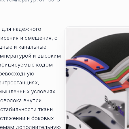
 для надежного
ирения и смещения, с
дные и канальные
емпературой и высоким
тифицируемые кодом
превосходную
ектростанциях,
мышленных условиях.
роволока внутри
 стабильности ткани
астяжении и боковых
темам дополнительную