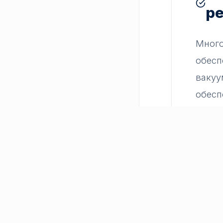
ре
Много
обесп
вакуу
обесп
темпе
длите
балан
время
эффек
экспл