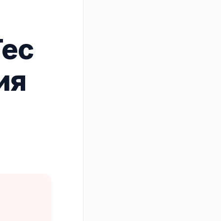
Tec
ия