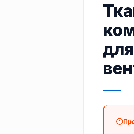
Тка
ком
для
вен
Про