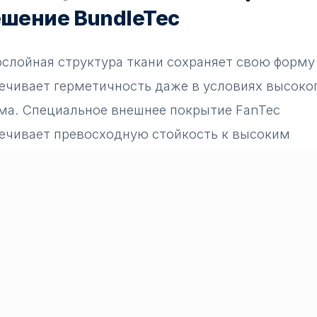
шение BundleTec
слойная структура ткани сохраняет свою форму
ечивает герметичность даже в условиях высоко
ма. Специальное внешнее покрытие FanTec
ечивает превосходную стойкость к высоким
ратурам и коррозийным газам, гарантируя
льную работу. Кроме того, способность компен
сировать вибрации и расширения, возникающие
 процессов всасывания под вакуумом, повышае
тивность системы вентилятора и снижает
уатационные расходы.