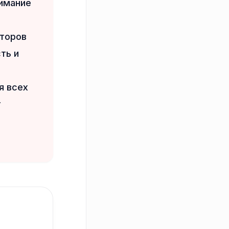
имание
яторов
ть и
я всех
т