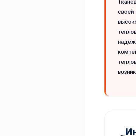
Ткане
своей
высоко
теплов
надеж
компе
тепло
возни
Ин